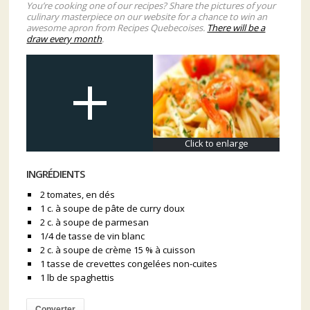
You’re cooking one of our recipes? Share the pictures of your
culinary masterpiece on our website for a chance to win an
awesome apron from Recipes Quebecoises.
There will be a
draw every month
.
Click to enlarge
INGRÉDIENTS
2 tomates, en dés
1 c. à soupe de pâte de curry doux
2 c. à soupe de parmesan
1/4 de tasse de vin blanc
2 c. à soupe de crème 15 % à cuisson
1 tasse de crevettes congelées non-cuites
1 lb de spaghettis
Converter