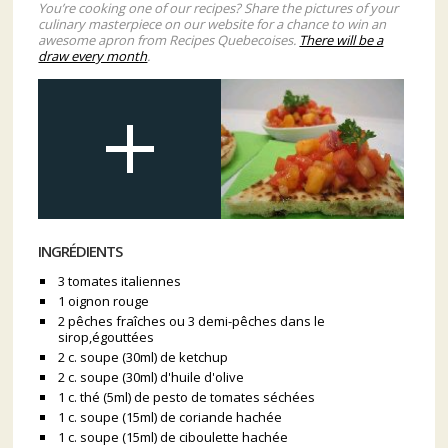
You’re cooking one of our recipes? Share the pictures of your
culinary masterpiece on our website for a chance to win an
awesome apron from Recipes Quebecoises.
There will be a
draw every month
.
INGRÉDIENTS
3 tomates italiennes
1 oignon rouge
2 pêches fraîches ou 3 demi-pêches dans le
sirop,égouttées
2 c. soupe (30ml) de ketchup
2 c. soupe (30ml) d'huile d'olive
1 c. thé (5ml) de pesto de tomates séchées
1 c. soupe (15ml) de coriande hachée
1 c. soupe (15ml) de ciboulette hachée