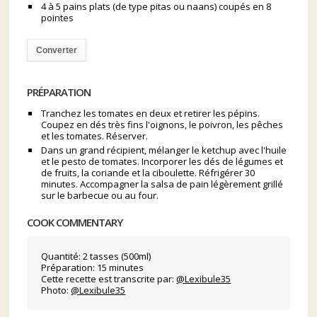
4 à 5 pains plats (de type pitas ou naans) coupés en 8
pointes
Converter
PRÉPARATION
Tranchez les tomates en deux et retirer les pépins.
Coupez en dés très fins l'oignons, le poivron, les pêches
et les tomates. Réserver.
Dans un grand récipient, mélanger le ketchup avec l'huile
et le pesto de tomates. Incorporer les dés de légumes et
de fruits, la coriande et la ciboulette. Réfrigérer 30
minutes. Accompagner la salsa de pain légèrement grillé
sur le barbecue ou au four.
COOK COMMENTARY
Quantité: 2 tasses (500ml)
Préparation: 15 minutes
Cette recette est transcrite par:
@Lexibule35
Photo:
@Lexibule35