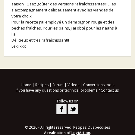
saison . Osez goûter des versions rafraîchissantes!! Elles
s'accompagnement délicieusement avec les viandes de
votre choix.
Pour la recette j'ai employé un demi oignon rouge et des
pêches fraîches. Pour les pains, j'ai obté pour les naans à
l'ail.
Délicieux et très rafraîchissant!!
Lexi.xxx
Home
|
Recipes
|
Forum
|
Videos
|
Conversions tools
If you have any questions or technical problems ?
Contact us
.
Follow us on
© 2026 - All rights reserved. Recipes Quebecoises
A realisation of
LogiAction
.