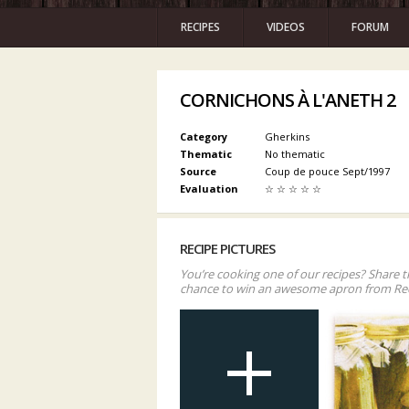
RECIPES
VIDEOS
FORUM
CORNICHONS À L'ANETH 2
Category
Gherkins
Thematic
No thematic
Source
Coup de pouce Sept/1997
Evaluation
☆
☆
☆
☆
☆
RECIPE PICTURES
You’re cooking one of our recipes? Share t
chance to win an awesome apron from Re