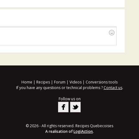
Home
|
Recipes
|
Forum
|
Videos
|
Conversions tools
If you have any questions or technical problems ?
Contact us
.
Follow us on
© 2026 - All rights reserved. Recipes Quebecoises
A realisation of
LogiAction
.