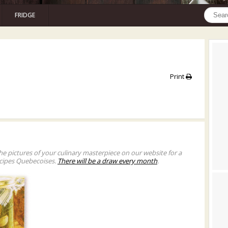
FRIDGE
Print
he pictures of your culinary masterpiece on our website for a
cipes Quebecoises.
There will be a draw every month
.