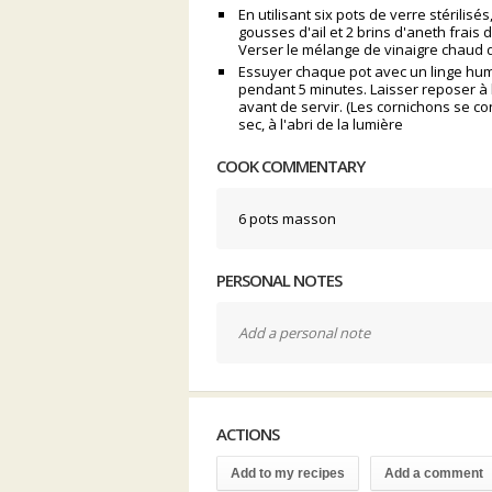
En utilisant six pots de verre stérilisés
gousses d'ail et 2 brins d'aneth frai
Verser le mélange de vinaigre chaud d
Essuyer chaque pot avec un linge hum
pendant 5 minutes. Laisser reposer 
avant de servir. (Les cornichons se c
sec, à l'abri de la lumière
COOK COMMENTARY
6 pots masson
PERSONAL NOTES
Add a personal note
ACTIONS
Add to my recipes
Add a comment