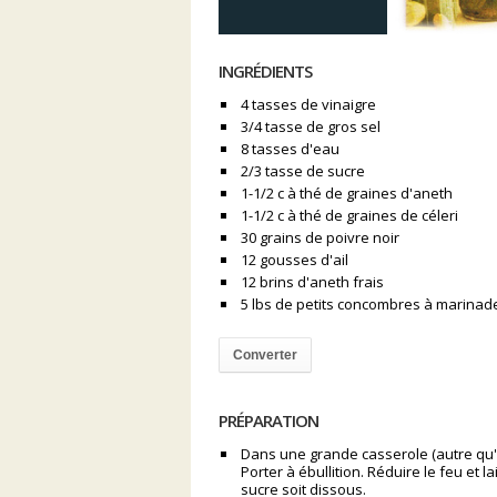
INGRÉDIENTS
4 tasses de vinaigre
3/4 tasse de gros sel
8 tasses d'eau
2/3 tasse de sucre
1-1/2 c à thé de graines d'aneth
1-1/2 c à thé de graines de céleri
30 grains de poivre noir
12 gousses d'ail
12 brins d'aneth frais
5 lbs de petits concombres à marinad
Converter
PRÉPARATION
Dans une grande casserole (autre qu'en
Porter à ébullition. Réduire le feu et l
sucre soit dissous.