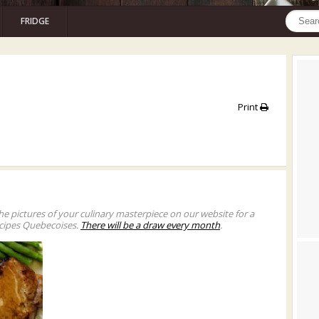
FRIDGE
Print
he pictures of your culinary masterpiece on our website for a
cipes Quebecoises.
There will be a draw every month
.