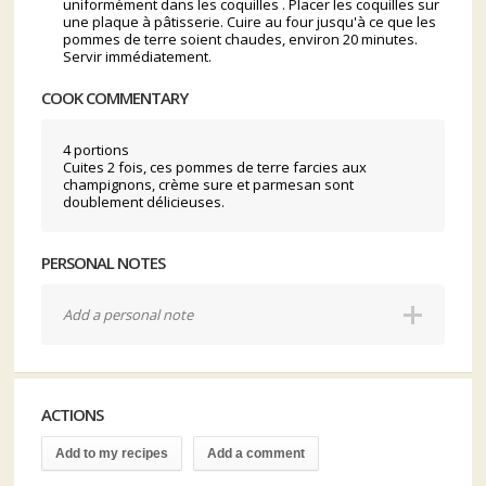
uniformément dans les coquilles . Placer les coquilles sur
une plaque à pâtisserie. Cuire au four jusqu'à ce que les
pommes de terre soient chaudes, environ 20 minutes.
Servir immédiatement.
COOK COMMENTARY
4 portions
Cuites 2 fois, ces pommes de terre farcies aux
champignons, crème sure et parmesan sont
doublement délicieuses.
PERSONAL NOTES
Add a personal note
ACTIONS
Add to my recipes
Add a comment