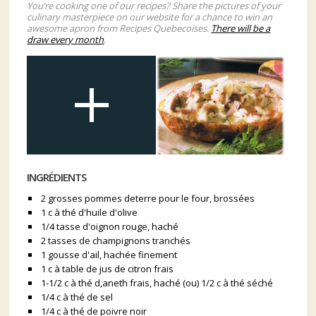
You’re cooking one of our recipes? Share the pictures of your
culinary masterpiece on our website for a chance to win an
awesome apron from Recipes Quebecoises.
There will be a
draw every month
.
INGRÉDIENTS
2 grosses pommes deterre pour le four, brossées
1 c à thé d'huile d'olive
1/4 tasse d'oignon rouge, haché
2 tasses de champignons tranchés
1 gousse d'ail, hachée finement
1 c à table de jus de citron frais
1-1/2 c à thé d,aneth frais, haché (ou) 1/2 c à thé séché
1/4 c à thé de sel
1/4 c à thé de poivre noir