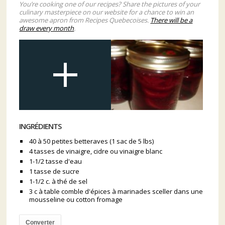
You’re cooking one of our recipes? Share the pictures of your
culinary masterpiece on our website for a chance to win an
awesome apron from Recipes Quebecoises.
There will be a
draw every month
.
INGRÉDIENTS
40 à 50 petites betteraves (1 sac de 5 lbs)
4 tasses de vinaigre, cidre ou vinaigre blanc
1-1/2 tasse d'eau
1 tasse de sucre
1-1/2 c. à thé de sel
3 c à table comble d'épices à marinades sceller dans une
mousseline ou cotton fromage
Converter