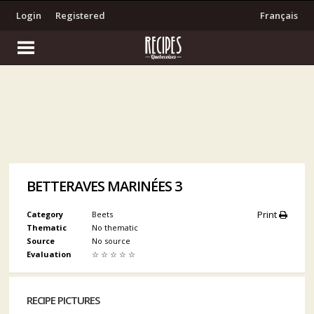
Login
Registered
Français
BETTERAVES MARINÉES 3
Print
Category
Beets
Thematic
No thematic
Source
No source
Evaluation
☆
☆
☆
☆
☆
RECIPE PICTURES