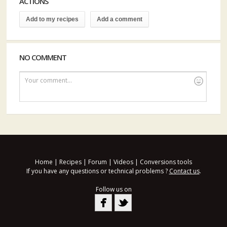
ACTIONS
Add to my recipes
Add a comment
NO COMMENT
Your comment...
Home
|
Recipes
|
Forum
|
Videos
|
Conversions tools
If you have any questions or technical problems ?
Contact us
.
Follow us on