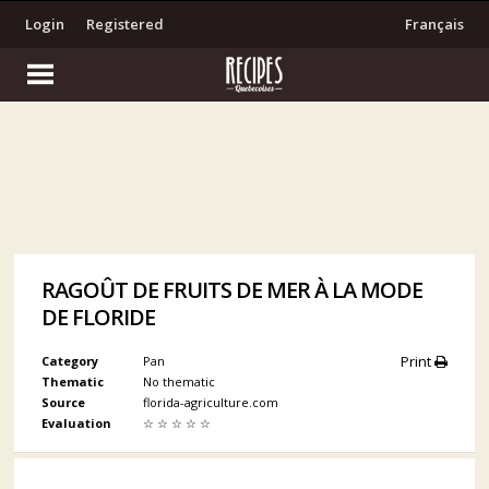
Login
Registered
Français
RAGOÛT DE FRUITS DE MER À LA MODE
DE FLORIDE
Print
Category
Pan
Thematic
No thematic
Source
florida-agriculture.com
Evaluation
☆
☆
☆
☆
☆