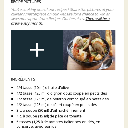
RECIPE PICTURES
You’re cooking one of our recipes? Share the pictures of your
culinary masterpiece on our website for a chance to win an
awesome apron from Recipes Quebecoises.
There will be a
draw every month
.
INGRÉDIENTS
1/4 tasse (50 ml) d'huile d'olive
1/2 tasse (125 ml) d'oignon doux coupé en petits dés
1/2 tasse (125 ml) de poivron vert coupé en petits dés
1/2 tasse (125 ml) de céleri coupé en petits dés
3 c. à soupe (50 ml) d'ail haché finement
1 c. à soupe (15 ml) de pâte de tomate
5 tasses (1,25 l) de tomates italiennes en dés, en
conserve, avec leur jus