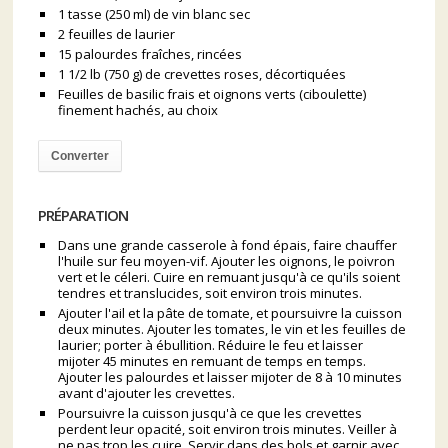
1 tasse (250 ml) de vin blanc sec
2 feuilles de laurier
15 palourdes fraîches, rincées
1 1/2 lb (750 g) de crevettes roses, décortiquées
Feuilles de basilic frais et oignons verts (ciboulette)
finement hachés, au choix
Converter
PRÉPARATION
Dans une grande casserole à fond épais, faire chauffer
l'huile sur feu moyen-vif. Ajouter les oignons, le poivron
vert et le céleri. Cuire en remuant jusqu'à ce qu'ils soient
tendres et translucides, soit environ trois minutes.
Ajouter l'ail et la pâte de tomate, et poursuivre la cuisson
deux minutes. Ajouter les tomates, le vin et les feuilles de
laurier; porter à ébullition. Réduire le feu et laisser
mijoter 45 minutes en remuant de temps en temps.
Ajouter les palourdes et laisser mijoter de 8 à 10 minutes
avant d'ajouter les crevettes.
Poursuivre la cuisson jusqu'à ce que les crevettes
perdent leur opacité, soit environ trois minutes. Veiller à
ne pas trop les cuire. Servir dans des bols et garnir avec