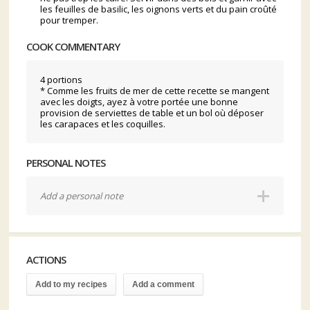
les feuilles de basilic, les oignons verts et du pain croûté
pour tremper.
COOK COMMENTARY
4 portions
* Comme les fruits de mer de cette recette se mangent
avec les doigts, ayez à votre portée une bonne
provision de serviettes de table et un bol où déposer
les carapaces et les coquilles.
PERSONAL NOTES
Add a personal note
ACTIONS
Add to my recipes
Add a comment