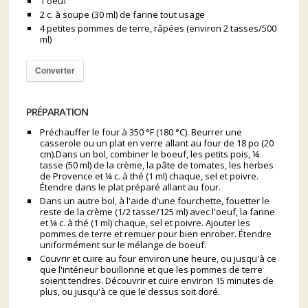
1 oeuf
2 c. à soupe (30 ml) de farine tout usage
4 petites pommes de terre, râpées (environ 2 tasses/500
ml)
Converter
PRÉPARATION
Préchauffer le four à 350 °F (180 °C). Beurrer une
casserole ou un plat en verre allant au four de 18 po (20
cm).Dans un bol, combiner le boeuf, les petits pois, ¼
tasse (50 ml) de la crème, la pâte de tomates, les herbes
de Provence et ¼ c. à thé (1 ml) chaque, sel et poivre.
Étendre dans le plat préparé allant au four.
Dans un autre bol, à l'aide d'une fourchette, fouetter le
reste de la crème (1/2 tasse/125 ml) avec l'oeuf, la farine
et ¼ c. à thé (1 ml) chaque, sel et poivre. Ajouter les
pommes de terre et remuer pour bien enrober. Étendre
uniformément sur le mélange de boeuf.
Couvrir et cuire au four environ une heure, ou jusqu'à ce
que l'intérieur bouillonne et que les pommes de terre
soient tendres. Découvrir et cuire environ 15 minutes de
plus, ou jusqu'à ce que le dessus soit doré.