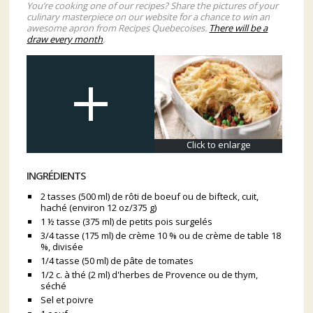
You’re cooking one of our recipes? Share the pictures of your
culinary masterpiece on our website for a chance to win an
awesome apron from Recipes Quebecoises.
There will be a
draw every month
.
Click to enlarge
INGRÉDIENTS
2 tasses (500 ml) de rôti de boeuf ou de bifteck, cuit,
haché (environ 12 oz/375 g)
1 ½ tasse (375 ml) de petits pois surgelés
3/4 tasse (175 ml) de crème 10 % ou de crème de table 18
%, divisée
1/4 tasse (50 ml) de pâte de tomates
1/2 c. à thé (2 ml) d'herbes de Provence ou de thym,
séché
Sel et poivre