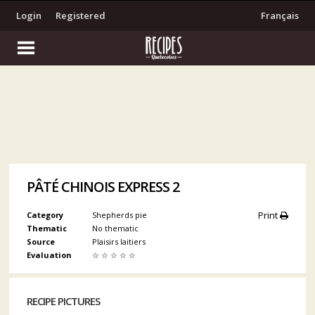
Login
Registered
Français
PÂTÉ CHINOIS EXPRESS 2
Print
Category
Shepherds pie
Thematic
No thematic
Source
Plaisirs laitiers
Evaluation
☆
☆
☆
☆
☆
RECIPE PICTURES