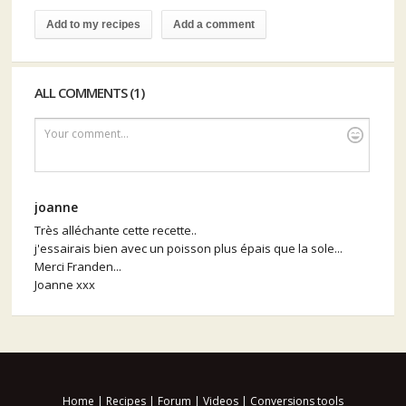
Add to my recipes
Add a comment
ALL COMMENTS (1)
Your comment...
joanne
Très alléchante cette recette..
j'essairais bien avec un poisson plus épais que la sole...
Merci Franden...
Joanne xxx
Home
|
Recipes
|
Forum
|
Videos
|
Conversions tools