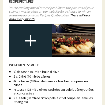
RECIPE PICTURES
You’re cooking one of our recipes? Share the pictures of your
culinary masterpiece on our website for a chance to win an
awesome apron from Recipes Quebecoises.
There will be a
draw every month
.
INGRÉDIENTS SAUCE
⅓ de tasse (80 ml) d'huile d'olive
2 c. à thé (10 ml) de câpres
¾ de tasse (180 ml) de tomates fraîches, coupées en
cubes
½ tasse (125 ml) d'olives séchées au soleil, dénoyautées
et concassées
2 c. à tab (30 ml) de citron pelé à vif et coupé en lamelles
(triangles)