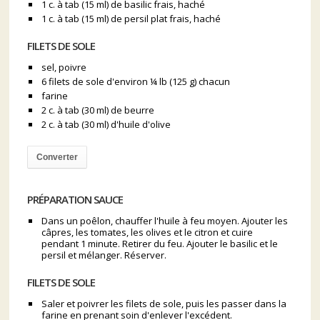
1 c. à tab (15 ml) de basilic frais, haché
1 c. à tab (15 ml) de persil plat frais, haché
FILETS DE SOLE
sel, poivre
6 filets de sole d'environ ¼ lb (125 g) chacun
farine
2 c. à tab (30 ml) de beurre
2 c. à tab (30 ml) d'huile d'olive
Converter
PRÉPARATION SAUCE
Dans un poêlon, chauffer l'huile à feu moyen. Ajouter les
câpres, les tomates, les olives et le citron et cuire
pendant 1 minute. Retirer du feu. Ajouter le basilic et le
persil et mélanger. Réserver.
FILETS DE SOLE
Saler et poivrer les filets de sole, puis les passer dans la
farine en prenant soin d'enlever l'excédent.