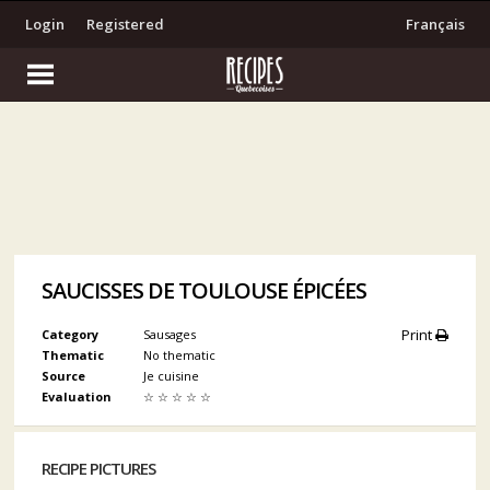
Login
Registered
Français
SAUCISSES DE TOULOUSE ÉPICÉES
Print
Category
Sausages
Thematic
No thematic
Source
Je cuisine
Evaluation
☆
☆
☆
☆
☆
RECIPE PICTURES