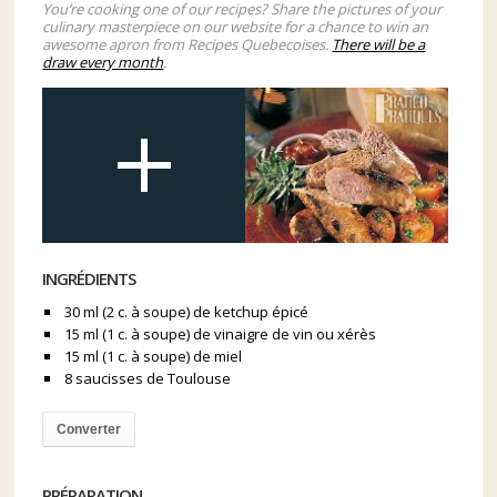
You’re cooking one of our recipes? Share the pictures of your
culinary masterpiece on our website for a chance to win an
awesome apron from Recipes Quebecoises.
There will be a
draw every month
.
INGRÉDIENTS
30 ml (2 c. à soupe) de ketchup épicé
15 ml (1 c. à soupe) de vinaigre de vin ou xérès
15 ml (1 c. à soupe) de miel
8 saucisses de Toulouse
Converter
PRÉPARATION